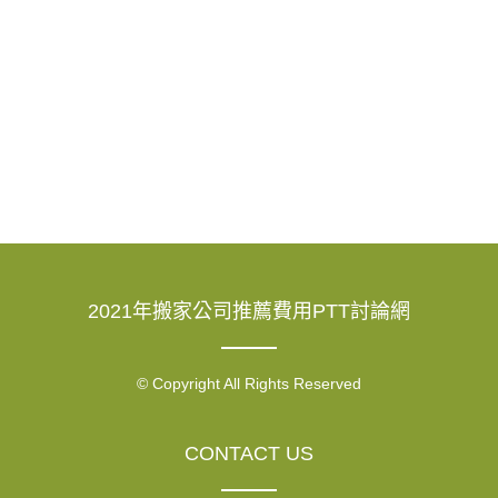
2021年搬家公司推薦費用PTT討論網
© Copyright All Rights Reserved
CONTACT US