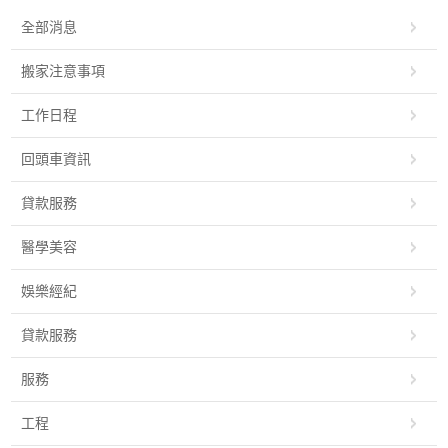
全部消息
搬家注意事項
工作日程
回頭車資訊
貸款服務
醫學美容
娛樂經紀
貸款服務
服務
工程